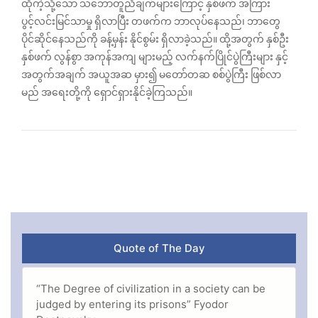
ထိုကဲ့သို့သော သဘောတူညီချက်များကြောင့် နှစ်ဖက် အကြား
ပွင့်လင်းမြင်သာမှု ရှိလာပြီး တဖက်က ဘာလုပ်နေသည်၊ ဘာတွေ
ပိုင်ဆိုင်နေသည်ကို ခန့်မှန်း နိုင်စွမ်း ရှိလာခဲ့သည်။ ထို့အတွက် နှစ်ဦး
နှစ်ဖက် လွန်စွာ အကုန်အကျ များမည့် လက်နက်ပြိုင်ပွဲကြီးများ နှင့်
အတွက်အချက် အယူအဆ မှား၍ မတော်တဆ စစ်ပွဲကြီး ဖြစ်လာ
မည် အရေးတို့ကို ရှောင်ရှားနိုင်ခဲ့ကြသည်။
Quote of The Day
“The Degree of civilization in a society can be
judged by entering its prisons” Fyodor