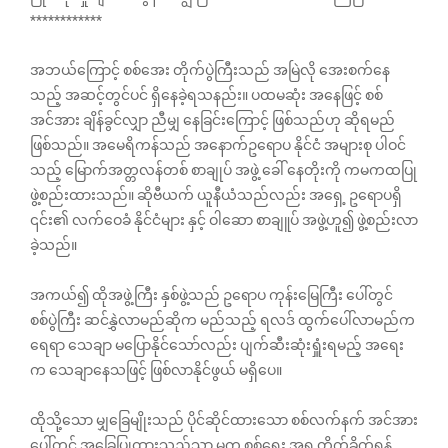
************
အဘယ်ကြောင့် စစ်အေး တိုက်ပွဲကြီးသည် အမြဲလို အေးစက်နေ
သည့် အဆင့်တွင်ပင် ရှိနေခဲ့ရသနည်း။ ပထမဆုံး အနေဖြင့် စစ်
အင်အား ချိန်ခွင်လျှာ ညီမျှ နေခြင်းကြောင့် ဖြစ်သည်ဟု ဆိုရမည်
ဖြစ်သည်။ အမေရိကန်သည် အနောက်ဥရောပ နိုင်ငံ အများစု ပါဝင်
သည့် မြောက်အတ္တလန်တစ် စာချုပ် အဖွဲ့ ခေါ် နေတိုးကို ကမကထပြု
ဖွဲ့စည်းထားသည်။ ဆိုဗီယက် ယူနီယံသည်လည်း အရှေ့ ဥရောပရှိ
၎င်း၏ လက်ဝေခံ နိုင်ငံများ နှင့် ဝါဆော စာချူပ် အဖွဲ့ဟူ၍ ဖွဲ့စည်းလာ
ခဲ့သည်။
အကယ်၍ ထိုအဖွဲ့ကြီး နှစ်ဖွဲ့သည် ဥရောပ ကုန်းမြေကြီး ပေါ်တွင်
စစ်ပွဲကြီး ဆင်နွှဲလာမည်ဆိုက မည်သည့် ရလဒ် ထွက်ပေါ်လာမည်က
ရေရာ သေချာ မပြောနိုင်သော်လည်း ပျက်ဆီးဆုံးရှူံးရမည့် အရေး
က သေချာနေသဖြင့် ဖြစ်လာနိုင်ဖွယ် မရှိ‌ပေ။
ထိုသို့သော မျှခြေမျိုးသည် ပိုင်ဆိုင်ထားသော စစ်လက်နက် အင်အား
ပေါ်တွင် အခြေပြုထားသည်သာ မက စစ်ရေး အရ တိုက်ခိုက်ရန်