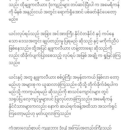
သည်၊ ထိုနျူကလီယား ဒုံးကျည်များ တပ်ဆင်ပြီးပါ က အမေရိကန်
ကို မိနစ် အနည်းငယ် အတွင်း ရောက်ရှိအောင် ပစ်ခတ်နိုင်ပေတော့
မည်။
ယင်းလုပ်ရပ်သည် အခြား အင်အားကြီး နိုင်ငံတနိုင်ငံ နှင့် ကပ်နေ
သော ဒေသအတွင်း ချုပ်တည်းမှု ပြရမည် ဆိုသည် နှင့် မကိုက်ညီပဲ
ဖြစ်နေသည်။ ထို့အပြင် နျူကလီယား ဟန့်တားရေး ဆိုသည်ကို
လည်း ထိခိုက်ပျက်ပြားစေသည့် လုပ်ရပ် အဖြစ် အချို့က ရှုမြင်ခဲ့ကြ
သည်။
ယင်းနှင့် အတူ နျူကလီယား စစ်ပွဲကြီး အမှန်တကယ် ဖြစ်လာ‌ တော့
မည်ဟု အများစု က ယူဆလာခဲ့ကြသည်။ ထိုသို့ တိုက်ခိုက်ခံရပါက
မည်သို့ ကာကွယ်ရမည် ဆိုသည်ကို စာသင်ကျောင်းများ တွင်
သရုပ်ပြ လေ့ကျင့်မှုများပင် ပြုလုပ်လာခဲ့ကြသည်။ အမေရိကန်
နိုင်ငံသားများကလည်း နောက် ဆယ်ရက်ခန့်အထိသာ အသက်ရှင်
ကြတော့မည်ဟု မှတ်ယူလာကြသည်။
ကံအားလျှော်စွာပင် ကျူးဘား ဒုံးပျံ အကြပ်အတည်းကြီးသည်