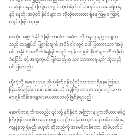
အခြေအနေမျိုး ကြုံလာလျှင် တိုက်ရိုက် ပါဝင်မည်ဟု အမေရိကန်
နှင့် နေတိုး အဖွဲ့ဝင် နိုင်ငံများက လိုလိုလားလား ရှိနေကြမှု ကြောင့်
လည်း ဖြစ်သည်။
နေတိုး အဖွဲ့ဝင် နိုင်ငံ ဖြစ်လာပါက အဓိက လိုက်နာရမည့် အချက်
သည် စာချူပ်ပါ ပြဋ္ဌာန်းချက် အပိုဒ် ငါး တွင် ဖေါ်ပြထားသော "အဖွဲ့
ဝင် တနိုင်ငံ အတိုက်ခံရခြင်းသည် ကျန် အဖွဲ့ဝင် နိုင်ငံများ တိုက်ခိုက်
ခံရခြင်း နှင့် အတူတူပင် ဖြစ်သည်ဟု သဘောထားရမည်" ဆိုသည်
ပင် ဖြစ်သည်။
ထိုကဲ့သို့ စစ်ရေး အရ တိုက်ခိုက်ရန် လိုလိုလားလား ရှိနေကြောင်း
ပြသနိုင်ခဲ့ခြင်းကပင် စစ်အေး တိုက်ပွဲကြီး အား အဆင့်ကျော်မလာ
စေရန် ထိန်းကျောင်းပေးထားသလို ဖြစ်ခဲ့ရသည်။
နောက်တချက်ကလည်း ၎င်းတို့ နှစ်နိုင်ငံ အကြား နျူကလီယား စစ်ပွဲ
ကြီး ဖြစ်လာပါက မည်သူမျှ အကျိုး အမြတ် ထွက်စရာ မရှိ၊ အနိုင်ရ
ကျန်ခဲ့သူ ရှိမည် မဟုတ် ဆိုသည်ကို အမေရိကန်ကော၊ ဆိုဗီယက်ပါ
သဘောပေါက် နားလည်ထားကြသောကြောင့်လည်း ဖြစ်သည်။