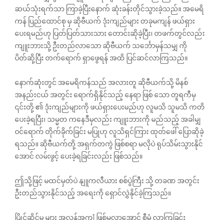
ဆယ်သုံးရက်သာ ကြာခဲ့ပြီးနောက် ဆုံးခန်းတိုင်သွားခဲ့သည်။ အမေရိ
ကန် ပြည်ထောင်စု မှ ဆိုဗီယက် ဒုံးကျည်များ တခုမကျန် ဖယ်ရှား
ပေးရမည်ဟု ပြတ်ပြတ်သားသား တောင်းဆိုခဲ့ပြီး၊ တဖက်တွင်လည်း
ကျူးဘားသို့ ဦးတည်လာသော ဆိုဗီယက် သင်္ဘောမှန်သမျှ ကို
ပိတ်ဆို့ပြီး တက်ရောက် ရှာဖွေရန် အထိ ပြင်ဆင်လာကြသည်။
နောက်ဆုံးတွင် အမေရိကန်သည် အလားတူ ဆိုဗီယက်သို့ မိနစ်
အနည်းငယ် အတွင်း ရောက်ရှိနိုင်သည့် နေရာ ဖြစ်‌ သော တူရကီမှ
၎င်းတို့ ၏ ဒုံးကျည်များကို ဖယ်ရှားပေးမည်ဟု လူမသိ သူမသိ ကတိ
ပေးခဲ့ရပြီး၊ သမ္မတ ကနေဒီမှလည်း ကျူးဘားကို မည်သည့် အခါမျှ
ဝင်ရောက် တိုက်ခိုက်ခြင်း မပြုဟု လူသိရှင်ကြား ထုတ်ဖေါ် ပြောဆိုခဲ့
ရသည်။ ဆိုဗီယက်တို့ အရှက်တကွဲ ဖြစ်စရာ မလိုပဲ ရုပ်သိမ်းသွားနိုင်
အောင် လမ်းဖွင့် ပေးခဲ့ရခြင်းလည်း ဖြစ်သည်။
ဤသို့ဖြင့် မထင်မှတ်ပဲ နျူကလီယား စစ်ပွဲကြီး သို့ တခဏ အတွင်း
ဦးတည်သွားနိုင်သည့် အရေးကို ရှောင်လွှဲနိုင်ခဲ့ကြသည်။
ပြိုင်ဆိုင်မှု များ အလွန်အကျွံ ဖြစ်မလာအောင် စီမံ လာကြခြင်း