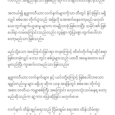
ကလည်း အချည်းနှီးသာ ဖြစ်မည် ဆိုကာ ဟန့်တားထားနိုင်ခဲ့သည်။
အကယ်၍ နျူကလီယား လက်နက်များကိုသာ တီထွင် နိုင်ခဲ့ခြင်း မရှိ
လျှင် စစ်အေး တိုက်ပွဲသည် အမြဲလို အေးစက်နေတော့မည် မဟုတ်
ပေ။ တွက်ချက်ယူဆမှု များက တမျိုးတဖုံ ဖြစ်လာပြီး သမိုင်း၏ ဖြစ်
ပေါ်ရာ လမ်းကြောင်းသည်လည်း လွန်စွာ ကွဲပြားစွာ ထွက်ပေါ်လာ
တော့မည်သာ ဖြစ်သည်။
မည်သို့သော အကြောင်းခြင်းရာ တခုကြောင့် ထိတ်တိုက်ရင်ဆိုင်စရာ
ဖြစ်လာခဲ့လျှင် ဒေသ တွင်း စစ်ပွဲများသည် ပထဝီ အနေအထား ပေါ်
မူတည်ပြီး ကူးစက်လာမည်သာ ဖြစ်သည်။
နျူကလီယား လက်နက်များ နှင့် ယင်းတို့ကြောင့် ဖြစ်ပေါ်လာသော
ချူပ်တည်းမှု များ မရှိဟု ဆိုက ယခု အချိန်တွင် စစ်အေး တိုက်ပွဲ
အစား တတိယ ကမ္ဘာစစ်ကြီး အကြောင်း လေ့လာသုံးသပ်နေရ‌ တော့
မည်ဆိုသည်က ချဲ့ကား ပြောဆိုခြင်း မဟုတ်ပေ။
လက်နက် ထိန်းချုပ်ရေးသည် ငြိမ်းချမ်း‌ ရေးအား ထိန်းသိမ်းရာ