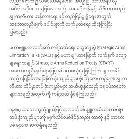
လည်း ရောက်၍ သံခင်းတမန်ခင်း၏ အထူးပြု ဘာသာရပ် လို
အစိတ်အပိုင်း တခု ဖြစ်လာသည်။ အမေရိကန် နှင့် ဆိုဗီယက်သည်
နျူကလီယား ဟန့်တားရေး နှင့် တည်ငြိမ်မှု ရှိရေး အတွက်
သဘောတူညီချက် ပေါင်းစွာကို လက်မှတ်ရေး ထိုးခဲ့ကြပြီး
ဖြစ်သည်။
မဟာဗျူဟာ လက်နက် ကန့်သတ်ရေး ဆွေးနွေးပွဲ Strategic Arms
Limitation Talks (SALT) နှင့် မဟာဗျူဟာမြောက် လက်နက် လျော့
ချရေး စာချုပ် Strategic Arms Reduction Treaty (START)
သဘောတူညီချက်များဖြင့် နှစ်ဖက်စလုံးမှ ဖြန့်ကြက် ချထားနိုင်
သည့် မြေပြင် အခြေစိုက် ဒုံးကျည်များ၊ ဗုံးကြဲလေယာဉ်များ၊ နျူက
လီယား ထိပ်ဖူးတပ် ဒုံးကျည်များ သယ်ယူနိုင်သည့် ရေငုပ်သင်္ဘော
များ အရည်အတွက် ကို ကန့်သတ် နိုင်ခဲ့ကြသည်။
၁၉၈၇ သဘောတူညီချက်ဖြင့် တာလတ်ပစ် နျူကလီယား ထိပ်ဖူး
တပ် ဒုံးကျည်များကို ဖျက်သိမ်းပစ်နိုင်ခဲ့သည်၊ တာတို နှင့် တာဝေး
ပစ် များက ဆက်ရှိနေသည်။