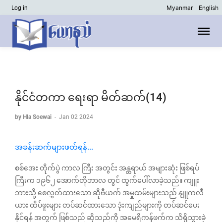
Myanmar
English
Log in
နိုင်ငံတကာ ရေးရာ မိတ်ဆက်(14)
by Hla Soewai
-
Jan 02 2024
အခန်းဆက်များဖတ်ရန်...
စစ်အေး ‌တိုက်ပွဲ ကာလ ကြီး အတွင်း အန္တရာယ် အများဆုံး ဖြစ်ရပ်
ကြီးက ၁၉၆၂ အောက်တိုဘာလ တွင် ထွက်ပေါ်လာခဲ့သည်။ ကျူး
ဘားသို့ စေလွှတ်ထားသော ဆိုဗီယက် အမှုထမ်းများသည် နျူကလီ
ယား ထိပ်ဖူးများ တပ်ဆင်ထားသော ဒုံးကျည်များကို တပ်ဆင်ပေး
နိုင်ရန် အတွက် ဖြစ်သည် ဆိုသည်ကို အမေရိကန်ဖက်က သိရှိသွားခဲ့