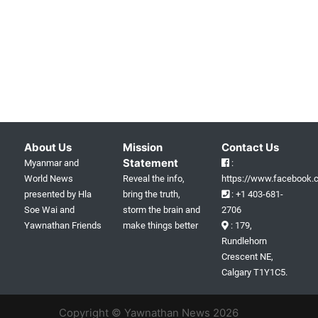
About Us
Mission
Contact Us
Statement
Myanmar and
:
World News
Reveal the info,
https://www.facebook.c
presented by Hla
bring the truth,
: +1 403-681-
Soe Wai and
storm the brain and
2706
Yawnathan Friends
make things better
: 179,
Rundlehorn
Crescent NE,
Calgary T1Y1C5.
Copyright © Yawnathan News 2026