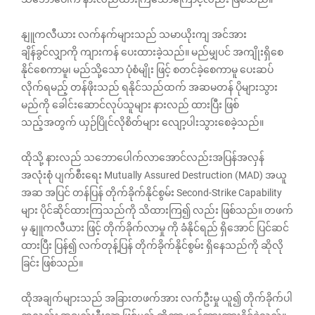
နျူကလီယား လက်နက်များသည် သမာယိုးကျ အင်အား
ချိန်ခွင်လျှာကို ကျားကန် ပေးထားခဲ့သည်။ မည်မျှပင် အကျိုးရှိစေ
နိုင်စေကာမူ၊ မည်သို့သော ပုံစံမျိုး ဖြင့် စတင်ခဲ့စေကာမူ ပေးဆပ်
လိုက်ရမည့် တန်ဖိုးသည် ရနိုင်သည်ထက် အဆမတန် ပိုများသွား
မည်ကို ခေါင်းဆောင်လုပ်သူများ နားလည် ထားပြီး ဖြစ်
သည့်အတွက် ယှဉ်ပြိုင်လိုစိတ်များ လျော့ပါးသွားစေခဲ့သည်။
ထိုသို့ နားလည် သဘောပေါက်လာအောင်လည်းအပြန်အလှန်
အလုံးစုံ ပျက်စီးရေး Mutually Assured Destruction (MAD) အယူ
အဆ အပြင် တန်ပြန် တိုက်ခိုက်နိုင်စွမ်း Second-Strike Capability
များ ပိုင်ဆိုင်ထားကြသည်ကို သိထားကြ၍ လည်း ဖြစ်သည်။ တဖက်
မှ နျူကလီယား ဖြင့် တိုက်ခိုက်လာမှု ကို ခံနိုင်ရည် ရှိအောင် ပြင်ဆင်
ထားပြီး ပြန်၍ လက်တုန့်ပြန် တိုက်ခိုက်နိုင်စွမ်း ရှိနေသည်ကို ဆိုလို
ခြင်း ဖြစ်သည်။
ထိုအချက်များသည် အခြားတဖက်အား လက်ဦးမှု ယူ၍ တိုက်ခိုက်ပါ