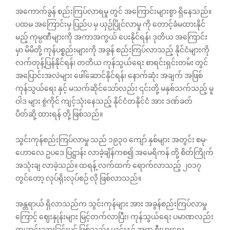
အကောက်ခွန် စည်းကြပ်လာရမှု တွင် အကြောင်းများစွာ ရှိနေသည်။
ပထမ အကြောင်းမှ ပြည်ပ မှ ယှဉ်ပြိုင်လာမှု ကို တောင့်ခံမထားနိုင်
မည့် ကုမ္ပဏီများကို အကာအကွယ်‌ ပေးနိုင်ရန်၊ ဒုတိယ အကြောင်း
မှာ မိမိတို့ ကုန်ပစ္စည်းများကို အခွန် စည်းကြပ်လာသည့် နိုင်ငံများကို
လက်တုန့်ပြန်နိုင်ရန်၊ တတိယ ကုန်သွယ်ရေး စာရင်းရှင်းတမ်း တွင်
အပြောင်းအလဲများ ဖေါ်ဆောင်နိုင်ရန်၊ နောက်ဆုံး အချက် အဖြစ်
ကုန်သွယ်ရေး နှင့် မသက်ဆိုင်သော်လည်း ၎င်းတို့ မနှစ်သက်သည့် မူ
ဝါဒ များ စွဲကိုင် ကျင့်သုံးနေသည့် နိုင်ငံတနိုင်ငံ အား ဒဏ်ခတ်
ပိတ်ဆို့ ထားရန် တို့ ဖြစ်သည်။
သွင်းကုန်စည်းကြပ်လာမှု သည် ၁၉၃၀ ကျော် နှစ်များ အတွင်း စမု-
ဟောလေ ဥပဒေ ပြဋ္ဌာန်း လာခဲ့ချိန်ကစ၍ အမေရိကန် တို့ စိတ်ကြိုက်
အသုံးချ လာခဲ့သည်။ ထရန့် လက်ထက် ရောက်လာသည့် ၂၀၁၇
တွင်တော့ လုပ်ရိုးလုပ်စဉ် လို ဖြစ်လာသည်။
အန္တရာယ် ရှိလာသည်က သွင်းကုန်များ အား အခွန်စည်းကြပ်လာမှု
ကြောင့် ဈေးနှုန်းများ မြင့်တက်လာပြီး၊ ကုန်သွယ်ရေး ပမာဏလည်း
ကျဆင်းသွားခြင်းပင် ဖြစ်သည်။ ယင်းနှင့် အတူ စီးပွားရေး