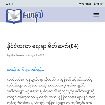
Myanmar
English
Log in
နိုင်ငံတကာ ရေးရာ မိတ်ဆက်(84)
by Hla Soewai
-
Aug 29 2024
အခန်းဆက်များဖတ်ရန်...
လွတ်လပ်စွာ ကုန်သွယ်ရေး ဆိုသည်က ကုန်စည် နှင့် ဝန်ဆောင်မှု
လုပ်ငန်းများသည် နယ်ခြားကို အလွယ်တကူ ဖြတ်ကျော်ပြီး
"ပေါက်ဈေး" ဖြင့် ရောင်းချ နိုင်ခြင်းကို ဆိုလိုသည်။ ပေါက်ဈေး ဆို
ရာတွင် ကုန်ထုတ်လုပ်မှု စရိတ်၊ သယ်ယူ ဖြတ်သန်းခ များ နှင့် အတူ
ကုန်ထုတ်လုပ်သူ ရ လိုသည့် အမြတ်ငွေများ ကို ထည့်သွင်း ထား