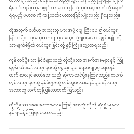
ထားမှု များလည်း ရှိ‌နေ တတ်သည်။ သွင်းကုန် စည်းကြပ်ခြင်းမျိုး မ
ရှိသော်လည်း ကုန်ပစ္စည်း တခုသည် ပြည်တွင်း ဈေးကွက်သို့ ရောက်
ရှိရမည့် ပမာဏ ကို ကန့်သတ်ပေးထားခြင်းမျိုးလည်း ရှိနေသည်။
ထိုအတွက် ဝယ်ယူ စားသုံးသူ များ အဖို့ ဈေးကြီး ပေး၍ ဝယ်ယူရ
ခြင်း၊ သို့တည်းမဟုတ် အရည်အသွေး ညံ့ဖျင်းသော ပစ္စည်းမျိုး ကို
သာ မျက်စိမှိတ် ဝယ်ယူရခြင်း တို့ နှင့် ကြုံ‌ တွေ့လာရသည်။
ကုန် တင်ပို့သော နိုင်ငံများသည် ထိုသို့သော အခက်အခဲများ နှင့် ကြုံ
ရမှန်း သိသော်လည်း ၎င်းတို့ ပစ္စည်း များ ရောင်းချခွင့် မရသည်
ထက် စာလျင် တော်သေးသည် ‌ဆိုကာ တင်ပို့နေကြရသည်။ တဖက်
တွင်လည်း ၎င်းတို့ နိုင်ငံများသို့ တင်သွင်းလာသည်များကိုလည်း
အလားတူ လက်တုန့်ပြန်လာတတ်ကြသည်။
ထိုသို့သော အနေအထားများ ကြောင့် အားလုံးလိုလို ဆုံးရှူံးမှု များ
နှင့် ရင်ဆိုင်ကြရပေတော့သည်။