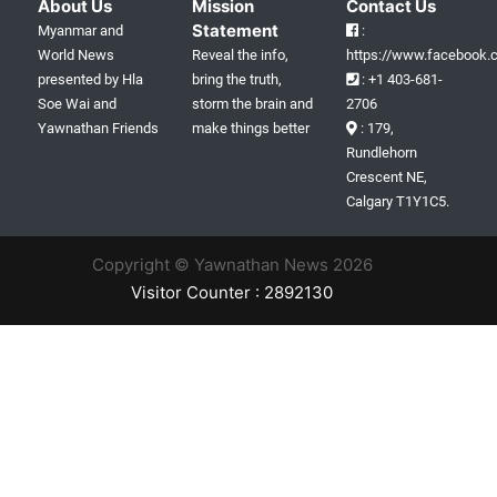
About Us
Mission
Contact Us
Statement
Myanmar and
:
World News
Reveal the info,
https://www.facebook.c
presented by Hla
bring the truth,
: +1 403-681-
Soe Wai and
storm the brain and
2706
Yawnathan Friends
make things better
: 179,
Rundlehorn
Crescent NE,
Calgary T1Y1C5.
Copyright © Yawnathan News 2026
Visitor Counter : 2892130