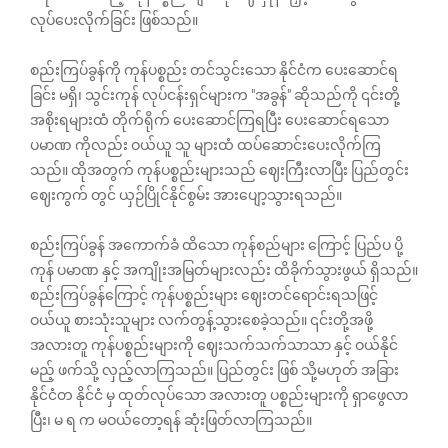
လုပ်ပေးလိုက်ခြင်း ဖြစ်သည်။
စည်းကြပ်ခွန်ကို ကုန်ပစ္စည်း တင်သွင်းသော နိုင်ငံက ပေးဆောင်ရ
ခြင်း မရှိ၊ သွင်းကုန် လုပ်ငန်းရှင်များက "အခွန်" ဆိုသည်ကို ၎င်းတို့
အစိုးရများထံ တိုက်ရိုက် ပေးဆောင်ကြရပြီး ပေးဆောင်ရသော
ပမာဏ ကိုလည်း ဝယ်ယူ သူ များထံ ထပ်ဆောင်းပေးလိုက်ကြ
သည်။ ထိုအတွက် ကုန်ပစ္စည်းများသည် ဈေးကြီးလာပြီး ပြည်တွင်း
ဈေးကွက် တွင် ယှဉ်ပြိုင်နိုင်စွမ်း အားပျော့သွားရသည်။
စည်းကြပ်ခွန် အကောက်ခံ ထိသော ကုန်စည်များ ကြောင့် ပြည်ပ ပို့
ကုန် ပမာဏ နှင့် အကျိုးအမြတ်များလည်း ထိခိုက်သွားဖွယ် ရှိသည်။
စည်းကြပ်ခွန်ကြောင့် ကုန်ပစ္စည်းများ ဈေးတင်ရောင်းရသဖြင့်
ဝယ်ယူ စားသုံးသူများ လက်တွန့်သွားစေခဲ့သည်။ ၎င်းတို့အဖို့
အလားတူ ကုန်ပစ္စည်းများကို ဈေးသက်သက်သာသာ နှင့် ဝယ်နိုင်
မည့် ဖက်သို့ လှည့်လာကြသည်။ ပြည်တွင်း ဖြစ် သို့မဟုတ် အခြား
နိုင်ငံတ နိုင်ငံ မှ ထုတ်လုပ်သော အလားတူ ပစ္စည်းများကို ရှာဖွေလာ
ပြီး၊ မ ရ က မဝယ်တော့ရန် ဆုံးဖြတ်လာကြသည်။