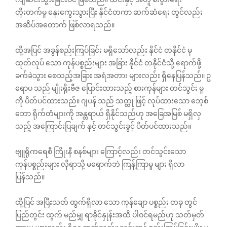
တိုးတက်မှု နှေးကွေးသွားပြီး နိုင်ငံတကာ ဆက်ဆံရေး တွင်လည်း
အဆိပ်အတောက် ဖြစ်လာရသည်။
ထို့အပြင် အခွန်စည်းကြပ်ခြင်း မရှိသော်လည်း နိုင်ငံ တနိုင်ငံ မှ
ထုတ်လုပ်‌ သော ကုန်ပစ္စည်းများ အခြား နိုင်ငံ တနိုင်ငံသို့ ရောက်ဖို့
ခက်ခဲသွား‌ စေသည့်အခြား အရံအတား များလည်း ရှိနေပြန်သည်။ ဥ
ရောပ သည် မျိုးရိုးဗီဇ ပြောင်းထားသည့် စားကုန်များ တင်သွင်း မှု
ကို ပိတ်ပင်ထားသည်။ ဂျပန် သည် သတ္တု ဖြင့် လုပ်‌ထားသော ဘေ့စ်
ဘော ရိုက်တံများကို အန္တရာယ် ရှိနိုင်သည်ဟု အခြေအမြစ် မရှိလှ
သည့် အကြောင်းပြချက် နှင့် တင်သွင်းခွင့် ပိတ်ပင်ထားသည်။
ဗျူရိုကရေစီ ကြိုးနီ စနစ်များ ကြောင့်လည်း တင်သွင်းသော
ကုန်ပစ္စည်းများ လိုရာသို့ မရောက်ဘဲ ကြန့်ကြာမှု များ ရှိလာ
ပြန်သည်။
ထို့ပြင် အပြီးသတ် ထွက်ရှိလာ‌ သော ကုန်ချော ပစ္စည်း တခု တွင်
ပြည်တွင်း ထွက် မည်မျှ ရာခိုင်နှုန်းအထိ ပါဝင်ရမည်ဟု သတ်မှတ်