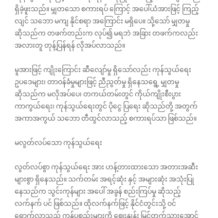
ရှိခဲ့ဖူးသည်။ မျှတသော စကားရပ် ကြောင့် အပေါ်ယံအားဖြင့် ကြည့်
လျင် သဘော မကျ နိုင်စရာ အကြောင်း မရှိပေ။ သို့သော် မျှတမှု
ဆိုသည်က တဖက်တည်းက လုပ်၍ မရဘဲ အခြား တဖက်ကလည်း
အလားတူ တုန့်ပြန်ရန် လိုအပ်လာသည်။
မူအားဖြင့် ကျိုးကြောင်း ဆီလျော်မှု ရှိသော်လည်း ကုန်သွယ်ရေး
ဥပ‌ဒေများ၊ တာဝန်ခံမှုများဖြင့် ညီညွတ်မှု ရှိနေသရွေ့ မျှတမှု
ဆိုသည်က မလိုအပ်ပေ၊ တကယ်တမ်းတွင် ကိုယ်ကျိုးစီးပွား
ကာကွယ်ရေး၊ ကုန်သွယ်ရေးတွင် ပိုငွေ ပြရေး ဆိုသည်တို့ အတွက်
အကာအကွယ် သဘော တီထွင်လာသည့် စကားရပ်သာ ဖြစ်သည်။
မလွတ်လပ်သော ကုန်သွယ်ရေး
လွတ်လပ်စွာ ကုန်သွယ်ရေး အား ဟန့်တားထားသော အတားအဆီး
များစွာ ရှိနေသည်။ သက်တမ်း အရင့်ဆုံး နှင့် အများဆုံး အသုံးပြု
နေသည်က သွင်းကုန်များ အပေါ် အခွန် စည်းကြပ်မှု ဆိုသည့်
လက်နက် ပင် ဖြစ်သည်။ ထိုလက်နက်ဖြင့် နိုင်ငံတွင်းသို့ ဝင်
ရောက်လာသည့် ကုန်ပစ္စည်းများကို ဈေးနှုန်း မြှင့်တက်သွားအောင်