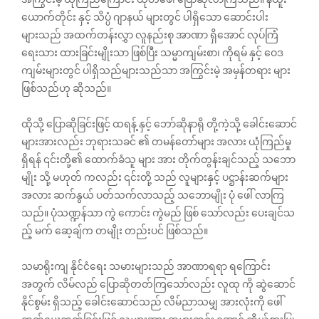
ယောက်တိုင်း နှင့် သိပ္ပံ ဂျာနယ် များတွင် ပါရှိသော ဆောင်းပါး
များသည် အထက်တန်းလွှာ လူနည်းစု အာဏာ ရှိအောင် လုပ်ကြံ
ရေးသား ထားခြင်းမျိုးသာ ဖြစ်ပြီး သမ္မာကျမ်းစာ၊ ကိုရမ် နှင့် ဝေဒ
ကျမ်းများတွင် ပါရှိသည်များသည်သာ အကြွင်းမဲ့ အမှန်တရား များ
ဖြစ်သည်ဟု ဆိုသည်။
ထိုသို့ ပြောဆိုခြင်းဖြင့် ထရန့် နှင့် ဘော်ဆိုနာရို တို့ကဲ့သို့ ခေါင်းဆောင်
များအားလည်း ဘုရားသခင် ၏ တမန်တော်များ အလား ယုံကြည်မှု
ရှိရန် ‌၎င်းတို့၏ ထောက်ခံသူ များ အား တိုက်တွန်းချင်သည့် သဘော
မျိုး သို့ မဟုတ် ကလည်း ၎င်းတို့ သည် လူများနှင့် ပဋ္ဌာန်းဆက်များ
အလား ဆက်နွယ် ပတ်သက်လာသည့် သဘောမျိုး ပုံ ဖေါ် လာကြ
သည်။ ပုံသဏ္ဍန်သာ ကွဲ ကောင်း ကွဲမည် ဖြစ် သော်လည်း ပေးချင်သ
ည့် မက်‌‌ ဆေ့ချ်က တမျိုး တည်းပင် ဖြစ်သည်။
သမာရိုးကျ နိုင်ငံရေး သမားများသည် အာဏာရရာ ရကြောင်း
အတွက် လိမ်လည် ပြောဆိုတတ်ကြသော်လည်း လူထု ကို ဆွဲဆောင်
နိုင်စွမ်း ရှိသည့် ခေါင်းဆောင်သည် လိမ်ညာသမျှ အားလုံးကို ဖေါ်