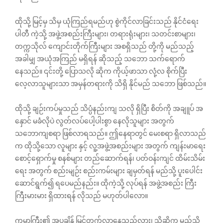
ထိုသို့ မြင့်မှ သိမှ ယုံကြည်ရမည်ဟု စွဲကိုင်လာခြင်းသည် နိုင်ငံရေး
ပါတီ ကဲ့သို့ အဖွဲ့အစည်းကြီးများ၊ တရားရုံးများ၊ သတင်းစာများ၊
တက္ကသိုလ် ကျောင်းတိုက်ကြီးများ အစရှိသည် တို့ကို မည်သည့်
အခါမျှ အယုံအကြည် မရှိရန် ဆိုသည့် သဘော သက်ရောက်
နေသည်။ ၎င်းတို့ ပြောသလို ဆိုက ကိုယ့်ဖာသာ လုံ့လ စိုက်ပြီး
လေ့လာသူများသာ အမှန်တရားကို သိရှိ နိုင်မည် သဘော ဖြစ်သည်။
ထိုသို့ ချဉ်းကပ်မှုသည် သိပ္ပံနည်းကျ သလို ရှိပြီး စိတ်ကို အချူပ် အ
နှောင် မခံလိုပဲ လွတ်လပ်ပေါ့ပါးစွာ နေလိုသူများ အတွက်
သဘောကျစရာ ဖြစ်လာရသည်။ ဤနေရာတွင် မေးစရာ ရှိလာသည်
က ထိုသို့သော လူများ နှင့် လူ့အဖွဲ့အစည်းများ အတွက် ကျန်းမာရေး
စောင့်ရှောက်မှု စနစ်များ တည်ဆောက်ရန်၊ ပတ်ဝန်းကျင် ထိမ်းသိမ်း
ရေး အတွက် စည်းမျဉ်း စည်းကမ်းများ ချမှတ်ရန် မည်သို့ ပူးပေါင်း
ဆောင်ရွက်၍ ရပေမည်နည်း။ ထိုကဲ့သို့ လုပ်ရန် အဖွဲ့အစည်း ကြီး
ကြီးမားမား ရှိထားရန် လိုသည် မဟုတ်ပါလော။
ကမ္ဘာကြီး၏ အပူချိန် မြင့်တက်လာနေသည်လား၊ သို့ဆိုက မည်သို့