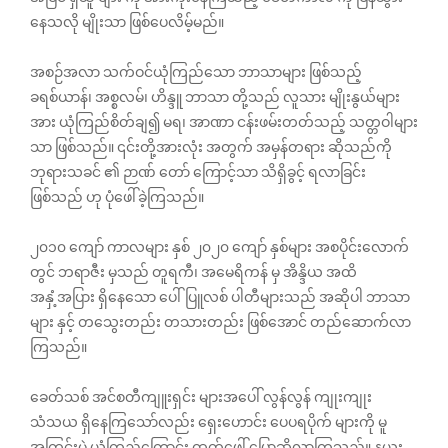
နေသလို မျိုးသာ ဖြစ်ပေလိမ့်မည်။
အစဉ်အလာ သက်ဝင်ယုံကြည်သော ဘာသာများ ဖြစ်သည့်
ခရစ်ယာန်၊ အစ္စလမ်၊ ဟိန္ဒူ ဘာသာ တို့သည် လူသား မျိုးနွယ်များ
အား ယုံကြည်စိတ်ချ၍ မရ၊ အာဏာ ငန်းဖမ်း‌တတ်သည့် သတ္တဝါများ
သာ ဖြစ်သည်။ ၎င်းတို့အားလုံး အတွက် အမှန်တရား ဆိုသည်ကို
ဘုရားသခင် ၏ ဉာဏ်‌ တော် ကြောင့်သာ သိရှိခွင့် ရလာခြင်း
ဖြစ်သည် ဟု ပုံဖေါ်ခဲ့ကြသည်။
၂၀၁၀ ကျော် ကာလများ နှစ် ၂၀၂၀ ကျော် နှစ်များ အစပိုင်းလောက်
တွင် ဘရာဇီး မှသည် တူရကီ၊ အမေရိကန် မှ အိန္ဒိယ အထိ
အနှံ့အပြား ရှိနေသော ပေါ်ပြူလစ် ပါတီများသည် အဆိုပါ ဘာသာ
များ နှင့် တသွေးတည်း တသားတည်း ဖြစ်အောင် တည်ဆောက်လာ
ကြသည်။
ခေတ်သစ် အင်စတီကျူးရှင်း များအပေါ် လွန်လွန် ကျုးကျုး
သံသယ ရှိနေကြသော်လည်း ရှေးဟောင်း ပေပရပိုက် များကို မူ
အကြွင်းမဲ့ ယုံကြည်ကြောင်း ထုတ်ဖေါ် ‌ပြောဆိုလာကြသည်။ နယူး