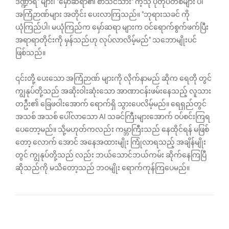
ဒဏ္ဍာရီ" များ၊ "မှော်ဆရာ၏ စာသင်သား" ကဲ့သို ပုံတိုပတ်စများ ပါ
အကြံဉာဏ်များ အတိုင်း ပေးလာကြသည်။ "ဘုရားသခင် ကို
ယုံကြည်ပါ၊ မယုံကြည်က မှော်ဆရာ များက ဝင်ရောက်စွက်ဖက်ပြီး
အရာရာတိုင်းကို မှန်သည်ဟု လုပ်လာလိမ့်မည်" သဘောမျိုးပင်
ဖြစ်သည်။
၎င်းတို့ ပေးသော အကြံဉာဏ် များကို လိုက်နာမည် ဆိုက ရေတို တွင်
ကျွနုပ်တို့သည် အဆိုးဝါးဆုံးသော အာဏာငန်းဖမ်းနေသည့် ‌လူသား
တဦး၏ ခြေဖဝါးအောက် ရောက်ရှိ သွားပေလိမ့်မည်။ ရေရှည်တွင်
အသစ် အသစ် ပေါ်လာသော AI သခင်ကြီးများအောက် ဝပ်စင်းကြရ
ပေတော့မည်။ သို့မဟုတ်ကလည်း ကမ္ဘာကြီးသည် နေထိုင်ရန် မဖြစ်
တော့ လောက် အောင် အနေအထားမျိုး ကြုံလာရသည့် အချိန်မျိုး
တွင် ကျွနုပ်တို့သည် လည်း ဘယ်သောင်ဘယ်ကမ်း ဆိုက်နေကြပြီ
ဆိုသည်ကို မသိတော့သည် ဘဝမျိုး ရောက်ကုန်ကြပေမည်။