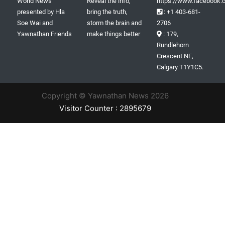
World News
Reveal the info,
https://www.facebook.c
presented by Hla
bring the truth,
: +1 403-681-
Soe Wai and
storm the brain and
2706
Yawnathan Friends
make things better
: 179,
Rundlehorn
Crescent NE,
Calgary T1Y1C5.
Copyright © Yawnathan News 2026
Visitor Counter : 2895679