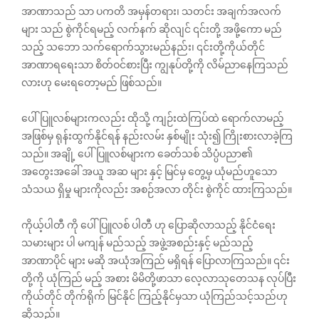
အာဏာသည် သာ ပကတိ အမှန်တရား၊ သတင်း အချက်အလက်
များ သည် စွဲကိုင်ရမည့် လက်နက် ဆိုလျင် ၎င်းတို့ အဖို့ကော မည်
သည့် သဘော သက်ရောက်သွားမည်နည်း၊ ၎င်းတို့ကိုယ်တိုင်
အာဏာရရေးသာ စိတ်ဝင်စားပြီး ကျွနုပ်တို့ကို ‌လိမ်ညာနေကြသည်
လားဟု မေးရတော့မည် ဖြစ်သည်။
ပေါ်ပြူလစ်များကလည်း ထိုသို့ ကျဉ်းထဲကြပ်ထဲ ရောက်လာမည့်
အဖြစ်မှ ရုန်းထွက်နိုင်ရန် နည်းလမ်း နှစ်မျိုး သုံး၍ ကြိုးစားလာခဲ့ကြ
သည်။ အချို့ ပေါ်ပြူလစ်များက ခေတ်သစ် သိပ္ပံပညာ၏
အတွေးအခေါ် အယူ အဆ များ နှင့် မြင်မှ တွေ့မှ ယုံမည်ဟူသော
သံသယ ရှိမှု များကိုလည်း အစဉ်အလာ တိုင်း စွဲကိုင် ထားကြသည်။
ကိုယ့်ပါတီ ကို ပေါ်ပြူလစ် ပါတီ ဟု ပြောဆိုလာသည့် နိုင်ငံရေး
သမားများ ပါ မကျန် မည်သည့် အဖွဲ့အစည်းနှင့် မည်သည့်
အာဏာပိုင် များ မဆို အယုံအကြည် မရှိရန် ပြောလာကြသည်။ ၎င်း
တို့ကို ယုံကြည် မည့် အစား မိမိတို့ဖာသာ လေ့လာသုတေသန လုပ်ပြီး
ကိုယ်တိုင် တိုက်ရိုက် မြင်နိုင် ကြည့်နိုင်မှသာ ယုံကြည်သင့်သည်ဟု
ဆိုသည်။