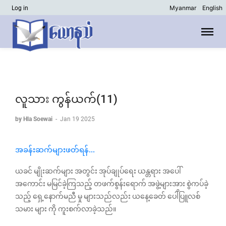
Myanmar
English
Log in
လူသား ကွန်ယက်(11)
by Hla Soewai
-
Jan 19 2025
အခန်းဆက်များဖတ်ရန်...
ယခင် မျိုးဆက်များ အတွင်း အုပ်ချုပ်ရေး ယန္တရား အပေါ်
အကောင်း မမြင်ခဲ့ကြသည့် တဖက်စွန်းရောက် အဖွဲ့များအား စွဲကပ်ခဲ့
သည့် ရှေ့နောက်မညီ မှု များသည်လည်း ယနေ့ခေတ် ပေါိပြူလစ်
သမား များ ကို ကူးစက်လာခဲ့သည်။