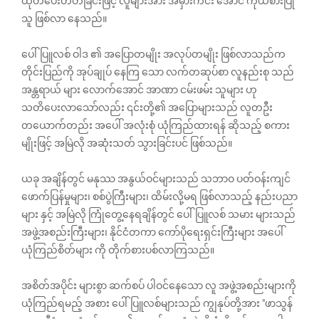
ထုတ်ပေးတတ်ခြင်းဖြင့် လူများအား အမှားကင်း အောင် ကိုယ်စားပြု
သူ ဖြစ်လာ နေသည်။
ပေါ်ပြူလစ် ဝါဒ ၏ အပြောတမျိုး အလုပ်တမျိုး ဖြစ်လာသည်က
တိုင်းပြည်ကို အုပ်ချုပ်‌ နေကြ‌ သော လက်တဆုပ်စာ လူနည်းစု သည်
အန္တရာယ် များ လောက်အောင် အာဏာ ငမ်းဖမ်း သူများ ဟု
သတိပေးလာသော်လည်း ၎င်းတို့၏ အပြောများသည် လူတဦး
တ‌ယောက်တည်း အ‌ပေါ် အလုံးစုံ ယုံကြည်ထားရန် ဆိုသည့် စကား
မျိုးဖြင့် အမြဲလို အဆုံးသတ် သွားခြင်းပင် ဖြစ်သည်။
ယခု အချိန်တွင် မနုဿ အနွယ်ဝင်များသည် သဘာဝ ပတ်ဝန်းကျင်
ဖောက်ပြန်မှုများ၊ စစ်ပွဲကြီးများ၊ ထိမ်းလို့မရ ဖြစ်လာသည့် နည်းပညာ
များ နှင့် အမြဲလို ကြုံတွေ့နေရချိန်တွင် ပေါ်ပြူလစ် သမား များသည်
အဖွဲ့အစည်းကြီးများ၊ နိုင်ငံတကာ ကော်ပိုရေးရှင်းကြီးများ အပေါ်
ယုံကြည်စိတ်များ ကို တိုက်စားပစ်လာကြသည်။
အစိတ်အပိုင်း များစွာ ဆက်စပ် ပါဝင်နေသော လူ အဖွဲ့အစည်းများကို
ယုံကြည်ရမည့် အစား ပေါ်ပြူလစ်များသည် ကျွနုပ်တို့အား "ဖာသွန်