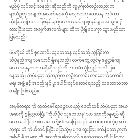
မည်ပုံ လုပ်သင့် သနည်း ဆိုသည်ကို လူပုဂ္ဂိုလ်တဦးတည်းက
ရာသီဥတု အချက်အလက်များကို လေ့လာသုတေသန လုပ်ကာ
ဆုံးဖြတ်၍ ကော ဖြစ်နိုင်မည်လော၊ ယခင် ရာစု နှစ်များ အတွင်း ရှိ
ထားပြီးသော အချက်အလက်များ ဆိုက ပို၍ ဝေးကွာ သွားမည်သာ
ဖြစ်သည်။
မိမိကိုယ် တိုင် စုဆောင်း သုတေသန လုပ်သည် ဆိုခြင်းက
သိပ္ပံနည်းကျ သယောင် ရှိနေသည်။ လက်တွေ့တွင်မူ ဓမ္မဋ္ဌာန်ကျ
သော အမှန်တရား မရှိဆိုသည်ကို လက်ခံ ယုံကြည်သလို ဖြစ်
နေသည်။ သိပ္ပံပညာ ဆိုသည်က တဦးကောင်း တ‌ယောက်ကောင်း
မရ၊ အဖွဲ့ နှင့် အစည်းနှင့် ပူးပေါင်းလုပ်ဆောင်ရသည့် သဘောသဘာ
ဝ မျိုး ဖြစ်သည်။
အမှန်တရား ကို ထုတ်ဖေါ် ရှာဖွေပေးမည့် ခေတ်သစ် သိပ္ပံပညာ အယူ
အဆကို စွန့်လွှတ်ပြီး "ကိုယ်ပိုင် သုတေသန" သာ အားကိုးရမည် ဆို
သော ပေါ်ပြူလစ် သမား တို့၏ အပြောသည် ကောင်းကင်ဘုံမှ နတ်
ဘုရား တို့ ကိုယ်ထင် ပြပြီး ပြောဆိုမှု များ၊ ထူးခြား နက်နဲသော ဉာဏ်
အမြင် ရှိသူ များ ကို အားကိုးနေကြသည့် ခေတ်ကာလ ကို ပြန်သွား