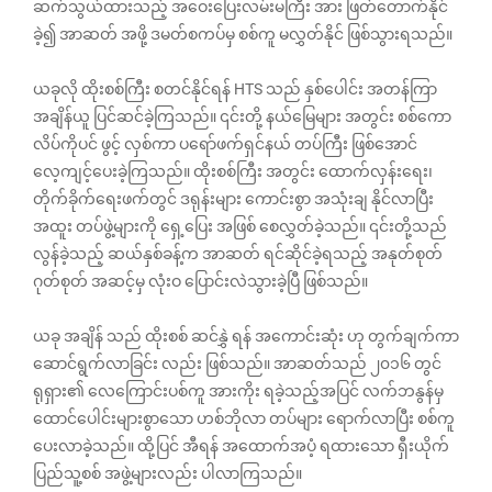
ဆက်သွယ်ထားသည့် အဝေးပြေးလမ်းမကြီး အား ဖြတ်တောက်နိုင်
ခဲ့၍ အာဆတ် အဖို့ ဒမတ်စကပ်မှ စစ်ကူ မလွှတ်နိုင် ဖြစ်သွားရသည်။
ယခုလို ထိုးစစ်ကြီး စတင်နိုင်ရန် HTS သည် နှစ်ပေါင်း အတန်ကြာ
အချိန်ယူ ပြင်ဆင်ခဲ့ကြသည်။ ၎င်းတို့ နယ်မြေများ အတွင်း စစ်ကော
လိပ်ကိုပင် ဖွင့် လှစ်ကာ ပရော်ဖက်ရှင်နယ် တပ်ကြီး ဖြစ်အောင်
လေ့ကျင့်ပေးခဲ့ကြသည်။ ထိုးစစ်ကြီး အတွင်း ထောက်လှန်းရေး၊
တိုက်ခိုက်ရေးဖက်တွင် ဒရုန်းများ ကောင်းစွာ အသုံးချ နိုင်လာပြီး
အထူး တပ်ဖွဲ့များကို ရှေ့ပြေး အဖြစ် စေလွှတ်ခဲ့သည်။ ၎င်းတို့သည်
လွန်ခဲ့သည့် ဆယ်နှစ်ခန့်က အာဆတ် ရင်ဆိုင်ခဲ့ရသည့် အနုတ်စုတ်
ဂုတ်စုတ် အဆင့်မှ လုံးဝ ပြောင်းလဲသွားခဲ့ပြီ ဖြစ်သည်။
ယခု အချိန် သည် ထိုးစစ် ဆင်နွှဲ ရန် အကောင်းဆုံး ဟု တွက်ချက်ကာ
ဆောင်ရွက်လာခြင်း လည်း ဖြစ်သည်။ အာဆတ်သည် ၂၀၁၆ တွင်
ရုရှား၏ လေကြောင်းပစ်ကူ အားကိုး ရခဲ့သည့်အပြင် လက်ဘနွန်မှ
ထောင်ပေါင်းများစွာသော ဟစ်ဘိုလာ တပ်များ ရောက်လာပြီး စစ်ကူ
ပေးလာခဲ့သည်။ ထို့ပြင် အီရန် အထောက်အပံ့ ရထားသော ရှီးယိုက်
ပြည်သူ့စစ် အဖွဲ့များလည်း ပါလာကြသည်။