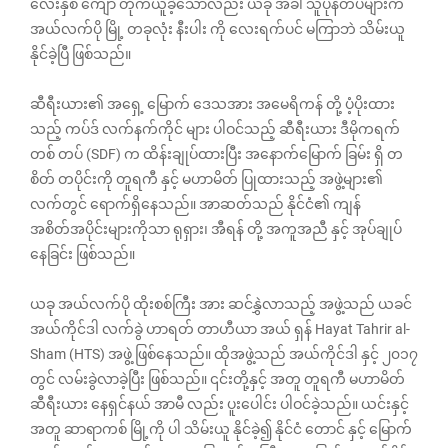
လေးနှစ် ကျော် တိုက်ယူခဲ့သော်လည်း ယခု အခါ သူပုန်တပ်များက
အယ်လက်ပို မြို့ တခုလုံး နီးပါး ကို လေးရက်ပင် မကြာဘဲ သိမ်းယူ
နိုင်ခဲ့ပြီ ဖြစ်သည်။
ဆီရီးယား၏ အရှေ့ မြောက် ‌ဒေသအား အမေရိကန် တို့ ပံ့ပိုးထား
သည့် ကပ်ဒ် လက်နက်ကိုင် များ ပါဝင်သည့် ဆီရီးယား ဒီမိုကရက်
တစ် တပ် (SDF) က ထိန်းချုပ်ထားပြီး အနောက်မြောက် ခြမ်း ရှိ တ
စိတ် တပိုင်းကို တူရကီ နှင့် မဟာမိတ် ပြုထားသည့် အဖွဲ့များ၏
လက်တွင် ရောက်ရှိနေသည်။ အာဆတ်သည် နိုင်ငံ၏ ကျန်
အစိတ်အပိုင်းများကိုသာ ရုရှား၊ အီရန် တို့ အကူအညီ နှင့် အုပ်ချုပ်
နေခြင်း ဖြစ်သည်။
ယခု အယ်လက်ပို ထိုးစစ်ကြီး အား ဆင်နွှဲလာသည့် အဖွဲ့သည် ယခင်
အယ်ကိုင်ဒါ လက်ခွဲ ဟာရတ် တာဟီယာ အယ် ရှန် Hayat Tahrir al-
Sham (HTS) အဖွဲ့ ဖြစ်နေသည်။ ထိုအဖွဲ့သည် အယ်ကိုင်ဒါ နှင့် ၂၀၁၇
တွင် လမ်းခွဲလာခဲ့ပြီး ဖြစ်သည်။ ၎င်းတို့နှင့် အတူ တူရကီ မဟာမိတ်
ဆီရီးယား နေရှင်နယ် အာမီ လည်း ပူးပေါင်း ပါဝင်ခဲ့သည်။ ယင်းနှင့်
အတူ ဆာရာကစ် မြို့ကို ပါ သိမ်းယူ နိုင်ခဲ့၍ နိုင်ငံ တောင် နှင့် မြောက်