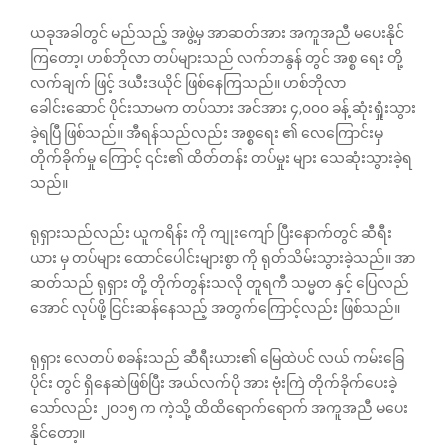
ယခုအခါတွင် မည်သည့် အဖွဲ့မှ အာဆတ်အား အကူအညီ မပေးနိုင်
ကြတော့၊ ဟစ်ဘိုလာ တပ်များသည် လက်ဘနွန် တွင် အစ္စ‌ ရေး တို့
လက်ချက် ဖြင့် ဒယီးဒယိုင် ဖြစ်နေကြသည်။ ဟစ်ဘိုလာ
ခေါင်းဆောင် ပိုင်းသာမက တပ်သား အင်အား ၄,၀၀၀ ခန့် ဆုံးရှုံးသွား
ခဲ့ရပြီ ဖြစ်သည်။ အီရန်သည်လည်း အစ္စရေး ၏ လေကြောင်းမှ
တိုက်ခိုက်မှု ကြောင့် ၎င်း၏ ထိတ်တန်း တပ်မှုး များ သေဆုံးသွားခဲ့ရ
သည်။
ရုရှားသည်လည်း ယူကရိန်း ကို ကျုးကျော် ပြီးနောက်တွင် ဆီရီး
ယား မှ တပ်များ ထောင်ပေါင်းများစွာ ကို ရုတ်သိမ်းသွားခဲ့သည်။ အာ
ဆတ်သည် ရုရှား တို့ တိုက်တွန်းသလို တူရကီ သမ္မတ နှင့် ပြေလည်
အောင် လုပ်ဖို့ ငြင်းဆန်နေသည့် အတွက်ကြောင့်လည်း ဖြစ်သည်။
ရုရှား လေတပ် စခန်းသည် ဆီရီးယား၏ မြေထဲပင် လယ် ကမ်းခြေ
ပိုင်း တွင် ရှိနေဆဲဖြစ်ပြီး အယ်လက်ပို အား ဗုံးကြဲ တိုက်ခိုက်ပေးခဲ့
သော်လည်း ၂၀၁၅ က ကဲ့သို့ ထိထိရောက်ရောက် အကူအညီ မပေး
နိုင်တော့။