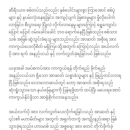
ဆီရီးယား စစ်တပ်သည်လည်း နှစ်ပေါင်းများစွာ ကြာအောင် စစ်ပွဲ
များ နှင့် နပမ်းလုံးနေရခြင်း၊ အကျင့်ပျက် ခြစားမှုများ မှိုလိုပေါက်
လာခြင်း၊ စီးပွားရေး ပြိုလဲ လိုက်လာနေမှု များကြောင့် ရွှေကျောင်း
ပြောင် ပြောင် ဝမ်းခေါင်ခေါင် ဘဝ ရောက်နေပြီ ဖြစ်သည်။ စစ်သား
သစ် အဖြစ် ဆွဲသွင်းခံရသူ များသည်လည်း အာဆတ် အစိုးရ အား
ကာကွယ်ပေးလိုစိတ် မရှိကြ။ ထို့အတွက် ‌ကြောင့်လည်း အယ်လက်
ပို အား ရက် အနည်းငယ် နှင့် လက်လွှတ်ခဲ့ရခြင်းပင် ဖြစ်သည်။
ယခုအခါ ဒမပ်စကပ်အား ကာကွယ်ရန် တိုက်ရည် ခိုက်ရည်
အနည်းငယ်သာ ရှိသော အာဆတ် သစ္စာခံသူများ နှင့် ဖြည့်တင်းလာရ
ပြီ ဖြစ်သည်။ လောလောဆယ်တွင် တော့ အာဆတ် အစိုးရသည်
ဆုံးရှုံးသွားသော နယ်မြေများကို ပြန်ရဖို့ထက် ထပ်ပြီး မပေးရအောင်
ကာကွယ်နိုင်ဖို့သာ အာရုံစိုက်လာနေသည်။
အယ်လက်ပို အား လက်လွှတ်ပေးလိုက်ရခြင်းသည် အာဆတ် နှင့်
၎င်း၏ မဟာမိတ်များ အတွက် အရှက်တကွဲ အကျိုးနည်းစရာ ဖြစ်
သွားခဲ့ရသည်။ ဟားမာစ် သည် အစ္စရေး အား စတင် တိုက်ခိုက်ခဲ့