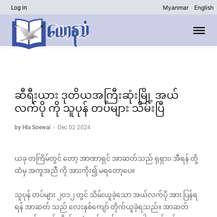
Myanmar
English
Log in
ဆီရီးယား ဒုတိယအကြီးဆုံးမြို့ အယ်
လက်ပို ကို သူပုန် တပ်များ သိမ်းပြီ
by Hla Soewai
-
Dec 02 2024
ယခု တကြိမ်တွင် တော့ အာဏာရှင် အာဆတ်သည် ရုရှား၊ အီရန် တို့
ထံမှ အကူအညီ ကို အားကိုး၍ မရတော့ပေ။
သူပုန် တပ်များ ၂၀၁၂ တွင် သိမ်းယူခဲ့သော အယ်လက်ပို အား ပြန်ရ
ရန် အာဆတ် သည် လေးနှစ်ကျော် တိုက်ယူခဲ့ရသည်။ အာဆတ်