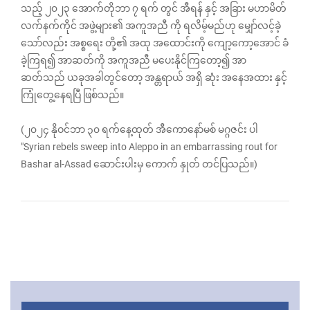
သည့် ‌၂၀၂၃ အောက်တိုဘာ ၇ ရက် တွင် အီရန် နှင့် အခြား မဟာမိတ်
လက်နက်ကိုင် အဖွဲ့များ၏ အကူအညီ ကို ရလိမ့်မည်ဟု မျှော်လင့်ခဲ့
သော်လည်း အစ္စရေး တို့၏ အထု အထောင်းကို ကျော့ကော့အောင် ခံ
ခဲ့ကြရ၍ အာဆတ်ကို အကူအညီ မပေးနိုင်ကြတော့‌၍ အာ
ဆတ်သည် ယခုအခါတွင်တော့ အန္တရာယ် အရှိ ဆုံး အနေအထား နှင့်
ကြုံတွေ့နေရပြီ ဖြစ်သည်။
(၂၀၂၄ နိုဝင်ဘာ ၃၀ ရက်နေ့ထုတ် အီကောနော်မစ် မဂ္ဂဇင်း ပါ
"Syrian rebels sweep into Aleppo in an embarrassing rout for
Bashar al-Assad ဆောင်းပါးမှ ကောက် နှုတ် တင်ပြသည်။)