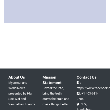
About Us
Mission
Contact Us
Statement
Myanmar and
:
World News
Reveal the info,
https://www.facebook.c
presented by Hla
bring the truth,
: +1 403-681-
Soe Wai and
storm the brain and
2706
Yawnathan Friends
make things better
: 179,
Rundlehorn