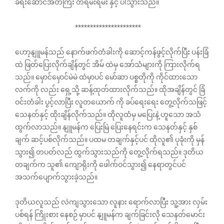
ခရီးဆောင်အိတ်ကြီး တရမ်းရမ်း နှင့် ပါသွားသည်။
**********************
ဟော့နျူမန်သည် နောက်ဖက်တံခါးကို ဆောင့်ကန်ဖွင့်လိုက်ပြီး ပန်းခြံ
ထဲ ဖြတ်ပြေးလိုက်ချိန်တွင် အိမ် ထဲမှ အော်သံများကို ကြားလိုက်ရ
သည်။ မှောင်မှောင်မဲမဲ ထဲမှာပင် မော်ဆာ ပစ္စတိုကို ကိုင်ထားသော
လက်ကို လည်း ရှေ့သို့ ဆန့်ထုတ်ထားလိုက်သည်။ ထိုအချိန်တွင် ခြံ
ဝင်းတံခါး ပွင့်လာပြီး လူတယောက် ကို ခပ်ရေးရေး တွေ့လိုက်သဖြင့်
သေနတ်နှင့် ထိုးချိန်လိုက်သည်။ ထိုလူထံမှ မပြေးနဲ့ ဟူသော အသံ
ထွက်လာသည်။ နျူမန်က ပြေးမြဲ ပြေးနေရင်းက သေနတ်နှင့် နှစ်
ချက် ဆင့်ပစ်လိုက်သည်။ ပထမ တချက်နှင့်ပင် ထိုလူ၏ ပုခုံးကို မှန်
သွား၍ တပတ်လည် ထွက်သွားသည်ကို တွေ့လိုက်ရသည်။ ဒုတိယ
တချက်က သူ၏ ကျောရိုးကို ဖေါက်ဝင်သွား၍ နေရာတွင်ပင်
အသက်ပျောက်သွားခဲ့သည်။
ဒုတိယလူသည် လဲကျသွားသော လူနား ရောက်လာပြီး သူ့အား လှမ်း
ပစ်ရန် ကြိုးစား နေစဉ် မှာပင် နျူမန်က ချက်ခြင်းလို သေနတ်မောင်း