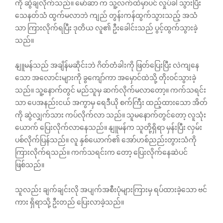
ကို ဆွဲချလိုက်သည်။ မော်ဆာ က သူ့လက်ထဲမှာပင် လှုပ်ခါ သွားပြီး
သေနတ်သံ ထွက်မလာဘဲ ကျည် တွန်းကန်ထွက်သွားသည့် အသံ
သာ ကြားလိုက်ရပြီး ဒုတိယ လူ၏ ဦးခေါင်းသည် ပွင့်ထွက်သွားခဲ့
သည်။
နျူမန်သည် အချိန်မဆိုင်းဘဲ ဂိတ်တံခါးကို ဖြတ်ပြေးပြီး လဲကျနေ
သော အလောင်းများကို ခွကျော်ကာ အမှောင်ထဲသို့ တိုးဝင်သွားခဲ့
သည်။ သူ့နောက်တွင် မည်သူမှ ဆက်လိုက်မလာတော့။ ကက်သရင်း
သာ ပေအနည်းငယ် အကွာမှ ရေဒီယို စက်ကြီး ထည့်ထားသော အိတ်
ကို ဆွဲလျှက်သား ကပ်လိုက်လာ သည်။ သူမနောက်တွင်တော့ လူသုံး
ယောက် ပြေးလိုက်လာနေသည်။ နျူမန်က သူတို့ရှိရာ မှန်းပြီး လှမ်း
ပစ်လိုက်ပြန်သည်။ လူ နှစ်ယောက်၏ အော်ဟစ်ညည်းတွားသံကို
ကြားလိုက်ရသည်။ ကက်သရင်းက တော့ ပြေးလိုက်နေဆဲပင်
ဖြစ်သည်။
သူလည်း ချက်ချင်းလို အပျက်အစီးပုံများကြားမှ ရပ်ထားခဲ့သော ဗင်
ကား ရှိရာသို့ ဦးတည် ပြေးလာခဲ့သည်။