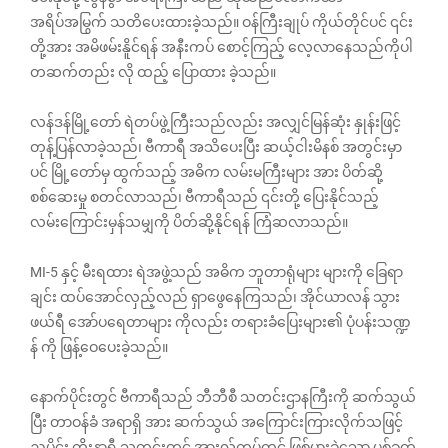
အရိပ်အမြွက် သတိပေးထားခဲ့သည်။ ဝန်ကြီးချုပ် ကိုယ်တိုင်ပင် ၎င်း
တို့အား အမိဖမ်းနိူင်ရန် အနီးကပ် စောင့်ကြည့် လေ့လာနေသည်ကိုပါ
တဆက်တည်း လို ထည့် ပြောထား ခဲ့သည်။
လန်ဒန်မြို့တော် ရဲတပ်ဖွဲ့ကြီးသည်လည်း အလျှင်မြန်ဆုံး နှုန်းဖြင့်
တုန့်ပြန်လာခဲ့သည်၊ ဗီကာရီ အသိပေးပြီး ဆယ့်ငါးမိနစ် အတွင်းမှာ
ပင် မြို့တော်မှ ထွက်သည့် အဓိက လမ်းမကြီးများ အား ပိတ်ဆို့
စစ်ဆေးမှု စတင်လာသည်၊ ဗီကာရီသည် ၎င်းတို့ ပြေးနိုင်သည့်
လမ်းကြောင်းမှန်သမျှကို ပိတ်ဆို့နိုင်ရန် ကြံဆလာသည်။
MI-5 နှင့် မီးရထား ရဲအဖွဲ့သည် အဓိက ဘူတာရုံများ များကို ခြေရာ
ချင်း ထပ်အောင်လှည့်လည် ရှာဖွေနေကြသည်၊ အိုင်ယာလန် သွား
ဖယ်ရီ အော်ပရေတာများ ကိုလည်း တရားခံပြေးများ၏ ပုံပန်းသဏ္ဍ
န် ကို ဖြန့်ဝေပေးခဲ့သည်။
နောက်ပိုင်းတွင် ဗီကာရီသည် ဘီဘီစီ သတင်းဌာနကြီးကို ဆက်သွယ်
ပြီး တာဝန်ခံ အရာရှိ အား ဆက်သွယ် အကြောင်းကြားလိုက်သဖြင့်
ညပိုင်း ကိုးနာရီ သတင်းတွင် အားလ်ကုပ်တွင် ဖြစ်ပွားခဲ့သော ပစ်ခတ်