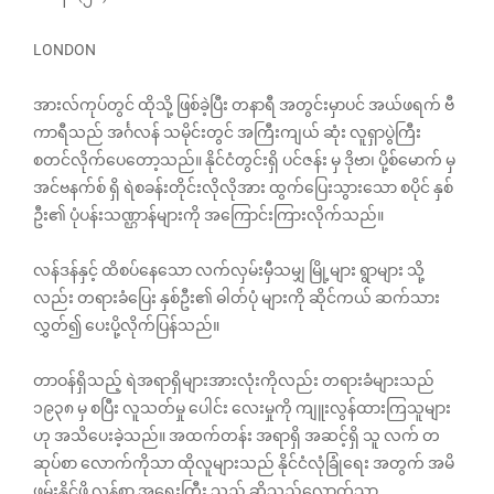
LONDON
အားလ်ကုပ်တွင် ထိုသို့ ဖြစ်ခဲ့ပြီး တနာရီ အတွင်းမှာပင် အယ်ဖရက် ဗီ
ကာရီသည် အင်္ဂလန် သမိုင်းတွင် အကြီးကျယ် ဆုံး လူရှာပွဲကြီး
စတင်လိုက်ပေတော့သည်။ နိုင်ငံတွင်းရှိ ပင်ဇန်း မှ ဒိုဗာ၊ ပို့စ်မောက် မှ
အင်ဗနက်စ် ရှိ ရဲစခန်းတိုင်းလိုလိုအား ထွက်ပြေးသွားသော စပိုင် နှစ်
ဦး၏ ပုံပန်းသဏ္ဌာန်များကို အကြောင်းကြားလိုက်သည်။
လန်ဒန်နှင့် ထိစပ်နေသော လက်လှမ်းမှီသမျှ မြို့များ ရွာများ သို့
လည်း တရားခံပြေး နှစ်ဦး၏ ဓါတ်ပုံ များကို ဆိုင်ကယ် ဆက်သား
လွှတ်၍ ပေးပို့လိုက်ပြန်သည်။
တာဝန်ရှိသည့် ရဲအရာရှိများအားလုံးကိုလည်း တရားခံများသည်
၁၉၃၈ မှ စပြီး လူသတ်မှု ပေါင်း လေးမှုကို ကျူးလွန်ထားကြသူများ
ဟု အသိပေးခဲ့သည်။ အထက်တန်း အရာရှိ အဆင့်ရှိ သူ လက် တ
ဆုပ်စာ လောက်ကိုသာ ထိုလူများသည် နိုင်ငံလုံခြုံရေး အတွက် အမိ
ဖမ်းနိုင်ဖို့ လွန်စွာ အရေးကြီး သည် ဆိုသည်လောက်သာ