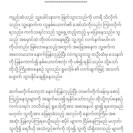
************************
ကျည်ဆံသည် သူ့ခေါင်းနားက ဖြတ်သွားသည်ကို ဟာရီ သိလိုက်
သည်။ သူ့နောက်က လူနှစ်ယောက်၏ အော်သံကိုလည်း ကြားလိုက်
ရသည်။ ကက်သရင်းသည် သူ့ရှေ့တည့်တည့် မှ ပြေးနေသည်။ သူ
သည် အမှောင်ထဲ တိုးဝင်လာနေရပြီး သူ့တွင် လက်နက်မပါ။ တ
ကိုယ်တည်း ဖြစ်လာနေသည့်အတွက် အခြေအနေက သူ့ဖက်က
အလေးမသာ။ နောက်ပြန်လှည့်ပြီး လဲကျသွားသူ တဦးထံမှ သေနတ်
ကို ပြန်ကောက်၍ နှစ်ယောက်စလုံး ကို ပစ်၍ ရနိုင်သည်။ သို့သော်
ထိုသို့ ကြိုးစားနေစဉ် သူလည်း ရူဒေါ့ဖ် ၏ လက်ချက်ဖြင့် အသက်
ပျောက် သွားနိုင်ချေရှိနေသည်။
ဆက်မလိုက်တော့ဘဲ နောက်ပြန်လှည့်ပြီး တဖက်တိုက်ခန်းမှ စောင့်
ကြည့်နေသူများကို အချက်ပေး၍ ရနိုင်သော်လည်း ထိုသို့လုပ်နေစဉ်
ကက်သရင်း ဘလိတ်နှင့် ရူဒေါ့တို့အား အစအနပင် ရှာ၍ ရတော့မည်
မဟုတ်၊ သူတို့အား ခြေရာခံသည့် အလုပ်ကို နောက်တကြိမ် အစ
အဆုံး ပြန်လုပ်ကြရပေဦးမည်၊ စပိုင် များက ငြိမ်နေကြမည် မဟုတ်၊
သူတို့ရှိ ရေဒီယို အသံလွှင့်စက်ကို သုံး၍ သူတို့ သိရှိလာသည် များကို