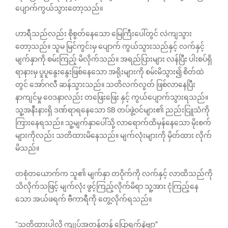
ပျောက်ကွယ်သွားတော့သည်။
ဟာရီသည်လည်း စိုစွတ်နေသော မြေကြီးပေါ်တွင် လဲကျသွား
တော့သည်။ သူမ မြင်ကွင်းမှ ပျောက် ကွယ်သွားသည်နှင့် လက်နှင့်
မျက်နှာကို စမ်းကြည့် မိလိုက်သည်။ အရည်ပြားများ လန်ပြီး ပါးစပ်ရှိ
ရာနားမှ ပူပူနွေးနွေးဖြစ်နေသော အရိုးများကို စမ်းမိသွား၍ စိတ်ထဲ
တွင် အော်ဂလီ ဆန်သွားသည်။ သတိလက်လွတ် ဖြစ်လာနေပြီး
နာကျင်မှု ဝေဒနာလည်း တဖြေးဖြေး နှင့် ကွယ်ပျောက်သွားရသည်။
သူ့အနီးနားရှိ ဒဏ်ရာရနေသော SB တပ်ဖွဲ့ဝင်များ၏ ညည်းငြူသံကို
ကြားနေရသည်။ သူ့မျက်နှာပေါ်သို့ လာရောက်ထိမှန်နေသော မိုးစက်
များကိုလည်း သတိထားမိနေသည်။ မျက်လုံးများကို မှိတ်ထား လိုက်
မိသည်။
တစုံတယောက်က သူ၏ မျက်နှာ တဝိုက်ကို လက်နှင့် လာထိသည်ကို
သိလိုက်သဖြင့် မျက်လုံး ဖွင့်ကြည့်လိုက်မိရာ သူ့အား ငုံကြည့်နေ
သော အယ်ဖရက် ဗီကာရီကို တွေ့လိုက်ရသည်။
“သတိထားပါလို့ ကျုပ်အတန်တန် ပြောရက်နဲ့ဗျာ”