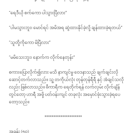
“ရေဒီယို စက်ကော ပါသွားပြီလား”
“ပါမသွားဘူး၊ မောင်ရင် အမိအရ ဆွဲထားနိုင်ခဲ့လို့ ချန်ထားခဲ့ရတယ်”
“သူတို့ကိုကော မိပြီလား”
“မမိသေးဘူး၊ နောက်က လိုက်နေတုန်း”
စကားပြောလိုက်၍လား မသိ နာကျင်မှု ဝေဒနာသည် ချက်ချင်းလို
ဆောင့်တက်လာသည်။ သူ့ တကိုယ်လုံး တုန်တုန်ရီရီ နှင့် အံချင်သလို
လည်း ဖြစ်လာသည်။ ဗီကာရီက ရေတိုက်ရန် လက်လှမ်း လိုက်ချိန်
တွင်တော့ ဟာရီ အဖို့ ပတ်ဝန်းကျင် တခုလုံး အမှောင်ဖုံးသွားခဲ့ရပေ
တော့သည်။
*********************
အခန်း (၅၀)