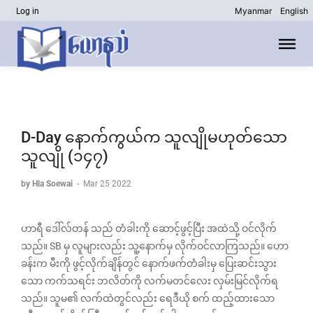
Myanmar
English
Log in
D-Day နောက်ကွယ်က သူလျိုမဟုတ်သော
သူလျို (၁၄၇)
by Hla Soewai
-
Mar 25 2022
ဟာရီ ဒေါ်လ်တန် သည် တံခါးကို ဆောင့်ဖွင့်ပြီး အထဲသို့ ဝင်လိုက်
သည်။ SB မှ လူများလည်း သူ့နောက်မှ လိုက်ဝင်လာကြသည်။ ဟော
ခန်းက မီးကို ဖွင့်လိုက်ချိန်တွင် နောက်ဖက်တံခါးမှ ပြေးဆင်းသွား
သော ကက်သရင်း ဘလိတ်ကို လက်မတင်လေး လှမ်းမြင်လိုက်ရ
သည်။ သူမ၏ လက်ထဲတွင်လည်း ရေဒီယို စက် ထည့်ထားသော