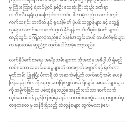
မှု ကြီးကြောင့် ရဲတပ်ဖွဲ့ဝင် နှစ်ဦး သေဆုံးပြီး သုံးဦး ဒဏ်ရာ
အသီးသီး ရရှိသွားကြောင်း သတင်း ပါလာခဲ့သည်။ သတင်းတွင်
ကက်သရင်း ဘလိတ် နှင့် ရူဒေါ့ဖ် ၏ ပုံပန်းသဏ္ဍန်များ နှင့် တွေ့ရှိ
သူများ သတင်းပေး ဆက်သွယ် နိုင်ရန် တယ်လီဖုန်း နံပတ် များပါ
ထည့်သွင်း ကြေညာခဲ့သည်။ ငါးမိနစ်အတွင်းမှာပင် တယ်လီဖုန်းများ
က မနားတမ်း ဆူညံစွာ ထွက်ပေါ်လာခဲ့တော့သည်။
လက်နှိပ်စက်စာရေး အမျိုးသမီးများက ထိုအထဲမှ အဓိပ္ပါယ် ရှိမည်
ထင်ရသော သတင်းပေးမှုများကို တဖျောက်ဖျောက်နှင့် ရိုက်ကာ
မှတ်တမ်း ပြုစုပြီး ဗီကာရီ ထံ အဆက်မပြတ် လက်ဆင့်ကမ်း ပေးခဲ့
ကြသည်။ ဗီကာရီလည်း ဖတ်ပြီးလျှင် ဖတ်ပြီးချင်း အတော်များများ
ကို အမှိုက်ခြင်းထဲ ပစ်ထဲ့ခဲ့ရသည်။ အနည်းငယ်သာ ဆက်လက်
လုပ်ဆောင်ရန် ညွန်ကြားခဲ့ရသည်။ သတင်းပေးပို့လာသည်များထဲမှ
တခုတလေ မှ တန်ဖိုးရှိသည့် သဲလွန်စများ ထွက်မလာခဲ့ပေ။