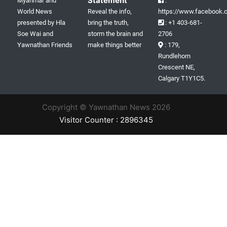
Statement
Myanmar and
:
World News
Reveal the info,
https://www.facebook.c
presented by Hla
bring the truth,
: +1 403-681-
Soe Wai and
storm the brain and
2706
Yawnathan Friends
make things better
: 179,
Rundlehorn
Crescent NE,
Calgary T1Y1C5.
Copyright © Yawnathan News 2026
Visitor Counter : 2896345