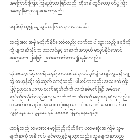
အကြောင်းကြားကြမည်သာ ဖြစ်သည်၊ ထိုအခါတွင်တော့ စစ်ပွဲကြီး
အရေးနိမ့်သွားရ ပေတော့မည်။
ရေဒီယို ဆို၍ သူ့တွင် အကြံတခု ရလာသည်။
သူတို့အား အမှီ မလိုက်နိုင်သော်လည်း လက်ထဲ ပါသွားသည့် ရေဒီယို
ကို ဖျက်ဆီးနိုင်က ဘာလင်နှင့် အဆက်အသွယ် မလုပ်နိုင်အောင်
ခေတ္တခဏ ဖြစ်ဖြစ် ဖြတ်တောက်ထား၍ ရနိုင်သည်။
ထိုအတွေးဖြင့် ဟာရီ သည် အမှောင်ထဲမှာပင် ခုန်ပျံ ကျော်လွှား၍ ရှေ့
သို့ တဟုန်ထိုး တိုးထွက် လာခဲ့သည်။ ပါးစပ်ကလည်း အသံနက်ကြီး
ဖြင့် ညာသံပေးကာ လက်ဆွဲအိတ်ကို လက်နှစ်ဖက်ဖြင့် အမိအရ
ဆုပ်ကိုင်လိုက်သည်။ သူမ လက်ထဲက အိတ်ကို မရအရ ဆွဲလုသည်။
သူမဖက်ကလည်း အံ့အားသင့်စရာ ကောင်းလောက်အောင် သန်မာ
လွန်းနေသော ခွန်အားနှင့် အတင်း ပြန်လုနေသည်။
ဟာရီသည် သူမအား မော့ကြည့်လိုက်မိရာ ပထမဆုံးအကြိမ် သူမ
မျက်နှာကို အနီးကပ် မြင်တွေ့ခွင့် ရသွားသည်။ သူမမျက်နှာသည်