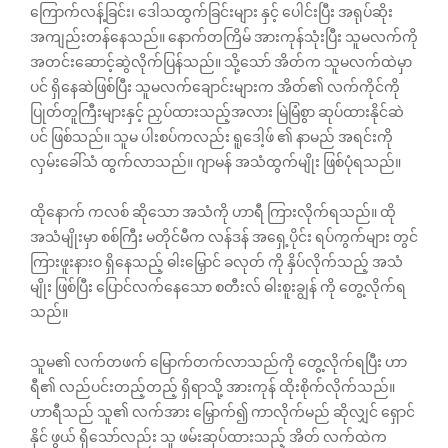
ကြောက်လန့်ခြင်း၊ ဒေါသထွက်ခြင်းများ နှင့် ပေါင်းပြီး အရုပ်ဆိုး
အကျည်းတန်နေသည်။ နောက်တကြိမ် အားကုန်သုံးပြီး သူမလက်ကို
အတင်းဆောင့်ဆွဲလိုက်ပြန်သည်။ သို့သော် အိတ်က သူမလက်ထဲမှာ
ပင် ရှိနေဆဲဖြစ်ပြီး သူမလက်ချောင်းများက အိတ်၏ လက်ကိုင်ကို
ပြုတ်တူကြီးများနှင့် ညှပ်ထားသည့်အလား မြဲမြံစွာ ဆုပ်ထားနိုင်ဆဲ
ပင် ဖြစ်သည်။ သူမ ပါးစပ်ကလည်း ရူဒေါ့ဖ် ၏ နာမည် အရင်းကို
လှမ်းခေါ်သံ ထွက်လာသည်။ ဂျာမန် အသံထွက်မျိုး ဖြစ်ပုံရသည်။
ထိုနောက် ကလစ် ဆိုသော အသံကို ဟာရီ ကြားလိုက်ရသည်။ ထို
အသံမျိုးမှာ စစ်ကြီး မတိုင်မီက လန်ဒန် အရှေ့ပိုင်း ရပ်ကွက်များ တွင်
ကြားဖူးနားဝ ရှိနေသည့် ဓါးမြှောင် ခလုတ် ကို နှိပ်လိုက်သည့် အသံ
မျိုး ဖြစ်ပြီး ပြောင်လက်နေသော စတီးလ် ဓါးစူးချွန် ကို တွေ့လိုက်ရ
သည်။
သူမ၏ လက်တဖက် မြောက်တက်လာသည်ကို တွေ့လိုက်ရပြီး ဟာ
ရီ၏ လည်ပင်းတည့်တည့် ရှိရာသို့ အားကုန် ထိုးစိုက်လိုက်သည်။
ဟာရီသည် သူ၏ လက်အား မြှောက်၍ ကာလိုက်မည် ဆိုလျှင် ရှောင်
နိုင် ဖွယ် ရှိသော်လည်း သူ ဖမ်းဆုပ်ထားသည့် အိတ် လက်ထဲက