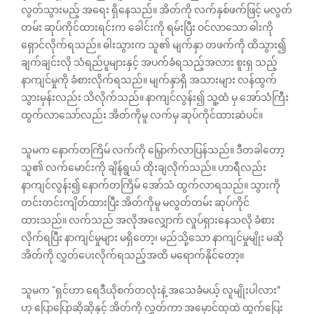
လွတ်သွားမည့် အရေး ရှိနေသည်။ အိတ်ကို လက်နှစ်ဖက်ဖြင့် မလွတ်
တမ်း ဆုပ်ကိုင်ထားရင်းက ခေါင်းကို ရမ်းပြီး ဝင်လာသော ဓါးကို
ရှောင်လိုက်ရသည်။ ဓါးသွားက သူ၏ မျက်နှာ တဖက်ကို ထိသွား၍
ချက်ချင်းလို သံရည်ပူများနှင့် အပက်ခံရသည့်အလား စူးရှ သည့်
နာကျင်မှုကို ခံစားလိုက်ရသည်။ မျက်နှာရှိ အသားများ လန်ထွက်
သွားမှန်းလည်း သိလိုက်သည်။ နာကျင်လွန်း၍ သူ့ထံ မှ အော်သံကြီး
ထွက်လာသော်လည်း အိတ်ကိုမူ လက်မှ ဆုပ်ကိုင်ထားဆဲပင်။
သူမက နောက်တကြိမ် လက်ကို မြှောက်လာပြန်သည်။ ဒီတခါတော့
သူ၏ လက်မောင်းကို ချိန်ရွယ် ထိုးချလိုက်သည်။ ဟာရီလည်း
နာကျင်လွန်း၍ နောက်တကြိမ် အော်သံ ထွက်လာရသည်။ သွားကို
တင်းတင်းကျိတ်ထားပြီး အိတ်ကိုမူ မလွတ်တမ်း ဆုပ်ကိုင်
ထားသည်။ လက်သည် အလိုအလျှောက် လှုပ်ရှားနေသလို ခံစား
လိုက်ရပြီး နာကျင်မှုများ မရှိတော့၊ မည်သို့သော နာကျင်မှုမျိုး မဆို
အိတ်ကို လွှတ်ပေးလိုက်ရသည့်အထိ မရောက်နိုင်တော့။
သူမက “ရှင်ဟာ ရေဒီယိုစက်တလုံးနဲ့ အသေခံမယ့် လူမျိုးပါလား”
ဟု ပြောပြောဆိုဆိုနှင့် အိတ်ကို လွှတ်ကာ အမှောင်ထုထဲ ထွက်ပြေး