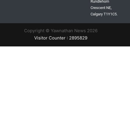
Rundlehorn
Crescent NE,
Calgary T1Y1C5.
Copyright © Yawnathan News 2026
Visitor Counter : 2895829