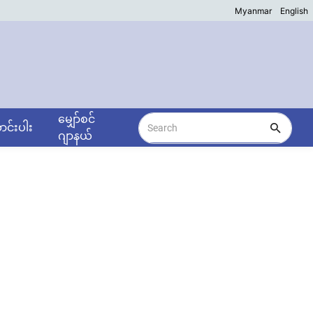
Myanmar
English
မျှော်စင်
င်းပါး
ဂျာနယ်