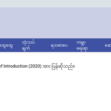
သုံးသပ်
ကမ္ဘာ
ွေထွေ
ရသစာပေ
ဆော
ချက်
ရေးရာ
Introduction (2020) အား ပြန်ဆိုသည်။