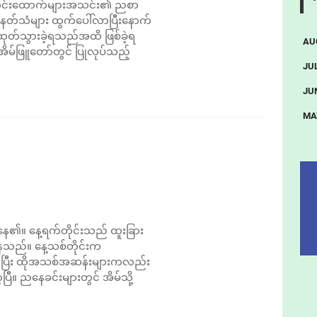
 သတင်းထောက်များအသင်း၏ ညစာ
နတ်သံများ ထွက်ပေါ်လာပြီးနောက်
်ထုတ်သွားခဲ့ရသည်အထိ ဖြစ်ခဲ့ရ
AU
မ်ဖြူတော်တွင် ပြုလုပ်သည့်
JUL
JU
MA
နေ၏။ နေ့ရက်တိုင်းသည် ထူးခြား
်နေသည်။ နေ့သစ်တိုင်းက
ိပြီး ထိုအသစ်အဆန်းများကလည်း
။ ညနေခင်းများတွင် အိမ်သို့