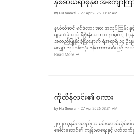
နှစ်ဆယ်ရာစုနှစ် အကျော်ကြာ
by Hla Soewai
-
27 Apr 2026 03:32 AM
နယ်လ်ဆင် မင်ဒဲလား အား အလုပ်ကြမ်း န
ချမှတ်ခဲ့သည့် ရီဗိုးနီးယား တရားခွင် (၂) 
အတည်ပြုနိုင်ခဲ့ပြီးနောက် ရဲအရာရှိ ၁၄ ဦ
လျှော် လုပ်ငန်းသုံး ဗန်ကားတစ်စီးဖြင့် လယ်
Read More
ကိုထိန်လင်း၏ စကား
by Hla Soewai
-
27 Apr 2026 03:31 AM
၂၀၂၁ ခုနှစ်ကတည်းက မင်းအောင်လှိုင်၏ 
ခေါင်းဆောင်၏ ကျန်းမာရေးနှင့် ပတ်သ