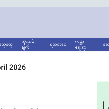
သုံးသပ်
ကမ္ဘာ
ွေထွေ
ရသစာပေ
ဆော
ချက်
ရေးရာ
ril 2026