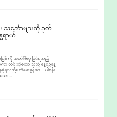
သင်္ဘောများကို ခုတ်
္တရာယ်
မြစ် ကို အပေါ်စီးမှ မြင်ရသည့်
လ်ကာ လင်းကိုစတာ သည် နေ့စဉ်နေ့
နေခဲ့ရသည်။ ထိုမေးခွန်းမှာ— ပါရှန်း
ရသော...