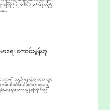
ျားကြောင့် ပျက်စီးယိုယွင်းနေသည့်
စေ...
မာရေး ကောင်းမွန်ဟု
ာင်းကေဖျိုးသည် နေပြည်‌ တော် တွင်
ခဲ့ရာ ဖမ်းဆီးထိန်းသိမ်းခံထားရသည့်
်းမာရေးကောင်းမွန်ကြောင်းနှင့်