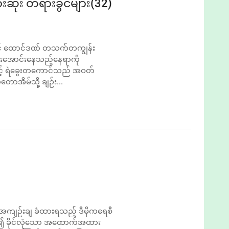
းဆုံး တရားခွင်များ(32)
ှင့် ထောင်ဒဏ် တသက်တကျွန်း
ပုန်းအောင်းနေသည့်နေရာကို
းနှင့် ရဲခွေးတကောင်သည် အဝတ်
တောအိမ်သို့ ချဉ်း...
အကျဉ်းချ ခံထားရသည့် ဒီမိုကရေစီ
က်၍ ခိုင်လုံသော အထောက်အထား