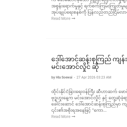
အစွန်းရောက်မှုနှင့် ရက်စက်ကြမ်းကြုတ်မှုမ
အုပ်ချုပ်ရေးစနစ်ကို ပြန်လည်တည်ငြိမ်လာ
Read More
ဒေါ်အောင်ဆန်းစုကြည် ကျန်း
မင်းအောင်လှိုင် ဆို
by Hla Soewai
-
27 Apr 2026 03:23 AM
ထိုင်းနိုင်ငံခြားရေးဝန်ကြီး ဆီဟာဆက် ဖေ
ဗုဒ္ဓဟူးနေ့က မင်းအောင်လှိုင် နှင့် ‌တွေ့ဆုံ
ခေါင်းဆောင် ဒေါ်အောင်ဆန်းစုကြည်မှာ ကျန
၎င်း၏အစိုးရအနေဖြင့် "ကော...
Read More