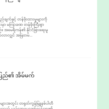
ျက်နှင့် တန်ဖိုးထားမှုများကို
းမှာ မကြာခဏ တန်ဖိုးကြီးစွာ
 အမေရိကန်၏ နိုင်ငံခြားရေးမူ
်လာလျှင် အမြဲတမ်...
ပြည်၏ အိမ်မက်
်များအတွင်း တရုတ်ကွန်မြူနစ်ပါတီ
ုများသည် ယဉ်ကျေးမှုတော်လှန်ရေး၏