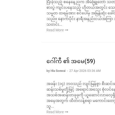
ပြီးခဲ့သည့် စနေနေ့ညက အိမ်ဖြူတော်
စားပွဲ ကျင်းပနေသည့် ဟိုတယ်အတွင်း သေ
သမ္မတ ထရမ့်အား စင်ပေါ်မှ အမြန်ဆုံး ခေါ
သည်။ နောက်ပိုင်း နာရီအနည်းငယ်အကြာ အိ
သတင်း...
Read More
ဂေါ်ကီ ၏ အမေ(59)
by Hla Soewai
-
27 Apr 2026 03:36 AM
အခန်း (၁၄) ဘဝသည် လျင်မြန်စွာ စီးဆင်း
ဆန်းသစ်မှုတို့ဖြင့် အရောင်အသွေး စုံလင
အသစ်အဆန်းတခုခုကို ယူဆောင်လာလေ့ရှ
အမေ့အတွက် ထိတ်လန့်စရာ မကောင်းတော့ပြီ
သူ...
Read More