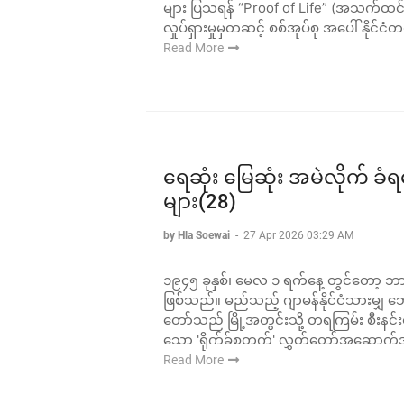
များ ပြသရန် “Proof of Life” (အသက်ထင်
လှုပ်ရှားမှုမှတဆင့် စစ်အုပ်စု အပေါ် နိုင
Read More
ရေဆုံး မြေဆုံး အမဲလိုက် ခံရ
များ(28)
by Hla Soewai
-
27 Apr 2026 03:29 AM
၁၉၄၅ ခုနှစ်၊ မေလ ၁ ရက်နေ့ တွင်တော့ ဘာလင
ဖြစ်သည်။ မည်သည့် ဂျာမန်နိုင်ငံသားမျှ
တော်သည် မြို့အတွင်းသို့ တရကြမ်း စီးနင်းဝ
သော 'ရိုက်ခ်စတက်' လွှတ်တော်အဆောက်
Read More