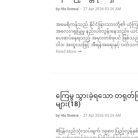
by Hla Soewai
-
27 Apr 2026 03:26 AM
အမေရိကန်သည် နိုင်ငံခြားသားတို့၏ ယုံကြည်ခ
အလေးဂရုပြုမှု နည်းပါးလွန်းနေသည်။ ယင်
ပေးဆပ်နေရသည့် အမှားတစ်ခုပင် ဖြစ်သည်။
ဝါဒ၊ အထူးသဖြင့် အီရန်အရေးနှင့် ပတ်သက
Read More
ကြေမွ သွားခဲ့ရသော တရုတ်
များ(18)
by Hla Soewai
-
27 Apr 2026 03:24 AM
#ပြန်လည်သုံးသပ်ချက် ၁၉၈၀ ပြည့်လွန်နှစ
က ဖော်ဆောင်ခဲ့သော ပြုပြင်ပြောင်းလဲမှ