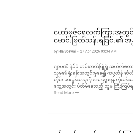
ဟော်မုဇ်ရေလက်ကြားအတွင်း 
မောင်းဖြတ်သန်းရခြင်း၏ အန
by Hla Soewai
-
27 Apr 2026 03:34 AM
ဂျာမဏီ နိုင်ငံ ဟမ်းဘတ်မြို့ရှိ အယ်လ်စတာ
သူမ၏ ရုံးခန်းအတွင်းမှနေ၍ ကပ္ပတိန် ဆီ
တိုင်း မေးခွန်းတခုကို အဖြေရှာရန် လုံးပန်း
ကွေ့အတွင်း ပိတ်မိနေသည့် သူမ ကြီးကြပ်
Read More