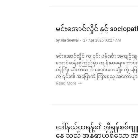
မင်းအောင်လှိုင် နှင့် sociopat
by Hla Soewai
-
27 Apr 2026 03:27 AM
မင်းအောင်လှိုင် က ၎င်း ဖမ်းဆီး အကျဉ်းခ
အောင်ဆန်းစုကြည်မှာ ကျန်းမာရေးကောင်းမွန်
ဝန်ကြီး ဆီဟာဆက် ဖောင်းကေဖျိုး ကို ပြေ
က ၎င်း၏ အပြောကို ကြားရသူ အတော်များမ
Read More
ဒေါ်နယ်ထရန့်၏ အီရန်စစ်ဗျူ
နေ သည့် အန္တရာယ်ရှိသော အ