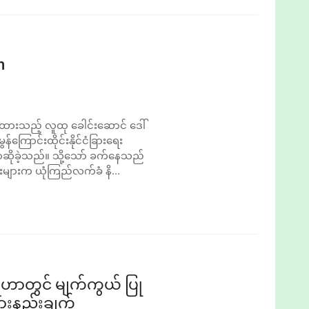
h
ျထားသည့် လူထု ခေါင်းဆောင် ဒေါ်
ကြောင်းထိုင်းနိုင်ငံခြားရေး
ာဆိုခဲ့သည်။ သို့သော် ခက်နေသည်
ျားက ယုံကြည်လက်ခံ နိ...
ဟာတွင် မျက်ကွယ် ပြု‌
ားနည်းချက်