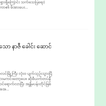
ရှားရှိကြောင်း သက်သေပြရေး)
်ငံတကာ၏ ဖိအားပေး...
သော နာဇီ ခေါင်း ‌ဆောင်
်မြို့ကြီး လုံးဝ ပျက်သုဉ်းသွားပြီ
 ဘေးမကင်းတော့ပေ။ ဆိုဗီယက်တပ်နီ
င်ရောက်လာပြီး အန္တိမပန်းတိုင်ဖြစ်
အအ...